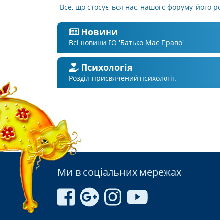
Все, що стосується нас, нашого форуму, його р
Новини
Всі новини ГО 'Батько Має Право'
Психологія
Розділ присвячений психології.
Ми в соціальних мережах