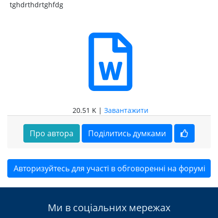
tghdrthdrtghfdg
20.51 K |
Завантажити
Про автора
Поділитись думками
Авторизуйтесь для участі в обговоренні на форумі
Ми в соціальних мережах