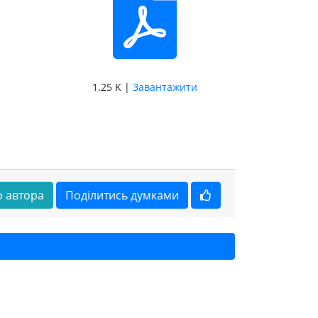
1.25 K |
Завантажити
 автора
Поділитись думками