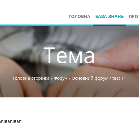
ГОЛОВНА
БАЗА ЗНАНЬ
ПРО
Тема
Головна сторінка
/
Форум
/
Основний форум
/
test 11
апівапівап