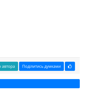
 автора
Поділитись думками